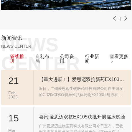
|
NEWS
新闻资讯
NEWS CENTER
CENTER
管线推
专利布
公司资
行业新
查看更多
进
局
讯
闻
21
【重大进展！】爱思迈双抗新药EX103初步II期临床数据再创佳绩，疗效显著超越全球同类产品，同时将进军自免领域！
近日，广州爱思迈生物医药科技有限公司自主研发
Feb
的CD20/CD3双特异性抗体药物EX103注射液在复
2025
发/难治B细胞非霍奇金淋巴瘤（NHL）临床研究中
取得突破性进展，II期初步临床数据持续亮眼，更
为其在自身免疫疾病领域大放异彩提供坚实基础！
15
喜讯|爱思迈双抗EX105获批开展临床试验
广州爱思迈生物医药科技有限公司今日宣布，已收
Mar