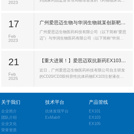
到国家药品监督管理局核准签发的《药物临床试验
2023
批准通知书》，批准其Ⅰ类新药注射用EX105开展针
对晚期恶性实体瘤的临床试验。
17
广州爱思迈生物与华润生物就某创新靶点双特异性抗体药物合作开发达成战略意向协议
广州爱思迈生物医药科技有限公司（以下简称“爱思
Feb
迈”）与华润生物医药有限公司（以下简称“华润生
2023
物”）近日宣布，就爱思迈某创新靶点双特异性抗体
药物的合作开发签署了战略合作意向协议。
21
【重大进展！】爱思迈双抗新药EX103初步II期临床数据再创佳绩，疗效显著超越全球同类产品，同时将进军自免领域！
近日，广州爱思迈生物医药科技有限公司自主研发
Feb
的CD20/CD3双特异性抗体药物EX103注射液在复
2025
发/难治B细胞非霍奇金淋巴瘤（NHL）临床研究中
取得突破性进展，II期初步临床数据持续亮眼，更
为其在自身免疫疾病领域大放异彩提供坚实基础！
关于我们
技术平台
产品管线
企业简介
抗体发现平台
EX101
团队介绍
ExMab®
EX103
企业文化
EX105
荣誉资质